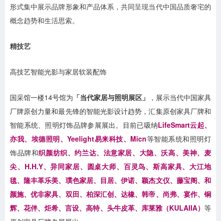
形式集中展示品牌形象和产品体系，共同呈现当代中国品质奢宅的
概念趋势和生活思索。
精技艺
高技艺智能光影与家居软装配饰
国采馆一楼14号馆为
「当代家居与照明展区」
，展示当代中国家具
厂牌原创力量和最先锋的智能光影设计趋势，汇集原创家具厂牌和
智能系统、照明灯饰品牌参展展出。目前已吸纳
LifeSmart云起、
亦我、埃德照明、Yeelight易来科技、Micn
等智能系统和照明灯
饰品牌
和
织颜纺织、约兰达、法意家居、大隐、沃高、美神、麦
尖、H.H.Y、异同家居、圆桌大师、百灵鸟、斯高家具、大江地
毯、隆丰革乐美、璞色家居、目居、伊诺、颖杰文仪、藤宝阁、和
颜施、优非家具、双田、柏深汇创、达橡、韩帝、尚弗、宴作、铜
辉、花伴、炬希、言设、高特、头牛皮革、库莱雅（KULAIIA）
等