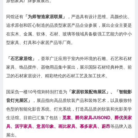
原创家具厂牌参展展出。
同馆还有
「为师智造家居联展」
，严选具有设计思维、高颜价比、
追求原创和匠心制造的品质型家居产品企业参展，展出企业主要是
在实木、金属、软体、石材、玻璃等领域具备极强工艺能力的中小
型家具、灯具和小家居产品等厂商。
「石艺家居馆」
，荟萃广泛应用于室内外环境的石雕、石艺和石材
家具、饰品摆件、器物用品集中展出，展示国际石材经典种类、前
卫的石材家居设计、精彩绝伦的石材工艺及加工技术。
国采负一楼10号馆则特别打造为
「家居软装配饰展区」、「智能影
音灯光展区」
，展品指向高品质软装产品和装饰艺术，以及极致特
色型的智能化影音系统、灯光系统，打造高品质的软装和光影美学
生活馆。目前已汇集了包括：
觅素、爵尚家具JUSOND、爵优美家
具、淇宇家具、意居印象、画比家具、慕多家具、蔚昂
等品牌入选
展出。