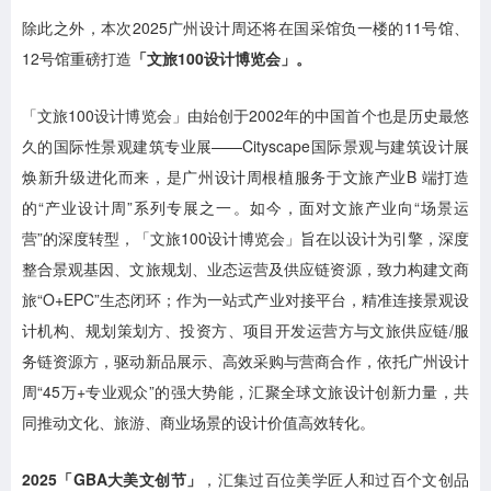
除此之外，本次2025广州设计周还将在国采馆负一楼的11号馆、
12号馆重磅打造
「文旅100设计博览会」。
「文旅100设计博览会」由始创于2002年的中国首个也是历史最悠
久的国际性景观建筑专业展——Cityscape国际景观与建筑设计展
焕新升级进化而来，是广州设计周根植服务于文旅产业B 端打造
的“产业设计周”系列专展之一。如今，面对文旅产业向“场景运
营”的深度转型，「文旅100设计博览会」旨在以设计为引擎，深度
整合景观基因、文旅规划、业态运营及供应链资源，致力构建文商
旅“O+EPC”生态闭环；作为一站式产业对接平台，精准连接景观设
计机构、规划策划方、投资方、项目开发运营方与文旅供应链/服
务链资源方，驱动新品展示、高效采购与营商合作，依托广州设计
周“45万+专业观众”的强大势能，汇聚全球文旅设计创新力量，共
同推动文化、旅游、商业场景的设计价值高效转化。
2025「GBA大美文创节」
，
汇集过百位美学匠人和过百个文创品