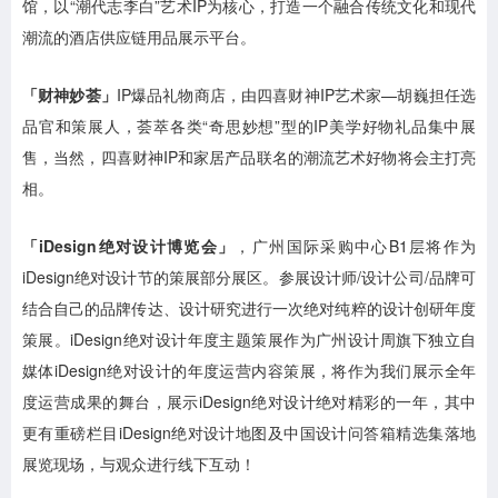
馆，以“潮代志李白”艺术IP为核心，打造一个融合传统文化和现代
潮流的酒店供应链用品展示平台。
「财神妙荟」
IP爆品礼物商店，由四喜财神IP艺术家—胡巍担任选
品官和策展人，荟萃各类“奇思妙想”型的IP美学好物礼品集中展
售，当然，四喜财神IP和家居产品联名的潮流艺术好物将会主打亮
相。
「iDesign绝对设计博览会」
，广州国际采购中心B1层将作为
iDesign绝对设计节的策展部分展区。参展设计师/设计公司/品牌可
结合自己的品牌传达、设计研究进行一次绝对纯粹的设计创研年度
策展。iDesign绝对设计年度主题策展作为广州设计周旗下独立自
媒体iDesign绝对设计的年度运营内容策展，将作为我们展示全年
度运营成果的舞台，展示iDesign绝对设计绝对精彩的一年，其中
更有重磅栏目iDesign绝对设计地图及中国设计问答箱精选集落地
展览现场，与观众进行线下互动！