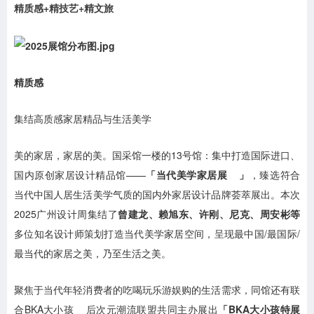
精质感+精技艺+精文旅
精质感
集结高质感家居精品与生活美学
美的家居，家居的美。国采馆一楼的13号馆：集中打造国际进口、
国内原创家居设计精品馆——
「
当代美学家居展
」
，臻选符合
当代中国人居生活美学气质的国内外家居设计品牌荟萃展出。本次
2025广州设计周集结了
曾建龙、赖旭东、许刚、尼克、周安彬等
多位知名设计师策划打造当代美学家居空间，呈现最中国/最国际/
最当代的家居之美，乃至生活之美。
聚焦于当代年轻消费者的吃喝玩乐游娱购的生活需求，同馆还有联
合
BKA大小孩
后次元潮流联盟共同主办展出
「BKA大小孩特展