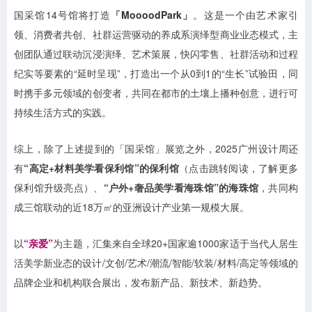
国采馆
14号馆将打造
「
MoooodPark」
。这是一个由艺术家引
领、消费者共创、社群运营驱动的养成系演绎型商业业态模式，主
创团队通过联动沉浸演绎、艺术策展，快闪零售、社群活动和过程
纪实等要素的
“延时呈现”，打造出一个从0到1的“生长”试验田，同
时携手多元领域的创变者，共同在都市的土壤上播种创意，进行可
持续生活方式的实践。
综上，除了上述提到的「国采馆」展览之外，2025广州设计周还
有
“高定+材料美学看保利馆”的保利馆
（点击跳转阅读，了解更多
保利馆升级亮点）
、
“户外+奢品美学看海珠馆”的海珠馆
，共同构
成三馆联动的近18万㎡的亚洲设计产业第一规模大展。
以
“亲爱”
为主题，汇集来自全球20+国家逾1000家适于当代人居生
活美学新业态的设计/文创/艺术/潮流/智能/软装/材料/高定等领域的
品牌企业和机构联合展出，发布新产品、新技术、新趋势。