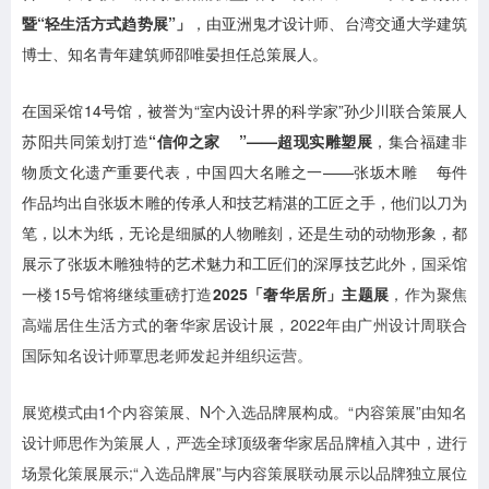
暨“轻生活方式趋势展”」
，由亚洲鬼才设计师、台湾交通大学建筑
博士、知名青年建筑师邵唯晏担任总策展人。
在国采馆14号馆，被誉为“室内设计界的科学家”孙少川联合策展人
苏阳共同策划打造
“
信仰之家
”——超现实雕塑展
，集合福建非
物质文化遗产重要代表，中国四大名雕之一——
张坂木雕
每件
作品均出自张坂木雕的传承人和技艺精湛的工匠之手，他们以刀为
笔，以木为纸，无论是细腻的人物雕刻，还是生动的动物形象，都
展示了张坂木雕独特的艺术魅力和工匠们的深厚技艺
此外，国采馆
一楼15号馆将继续重磅打造
2025「奢华居所」主题展
，作为聚焦
高端居住生活方式的奢华家居设计展，2022年由广州设计周联合
国际知名设计师覃思老师发起并组织运营。
展览模式由1个内容策展、N个入选品牌展构成。“内容策展”由知名
设计师思作为策展人，严选全球顶级奢华家居品牌植入其中，进行
场景化策展展示;“入选品牌展”与内容策展联动展示以品牌独立展位