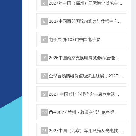
4
2027年中国（福州）国际渔业博览会|福州渔博会
5
2027中国西部国际AI算力与数据中心液冷产业展览会
6
电子展-第109届中国电子展
7
2026中国南京充换电展览会/综合能源服务站博览会
8
全球首场情绪价值经济主题展，2027郑州国际情绪价值经济博览会
9
2027 中国郑州心理疗愈与康养生活产业博览会
10
🚇✈️2027 兰州・轨道交通与低空经济展览会即将启幕！
11
2027中国（北京）军用激光及光电技术展览会