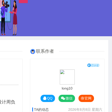
联系作者
long10
QQ
微信
官网
州设计周负
TA的动态
2026年8月8日 星期六