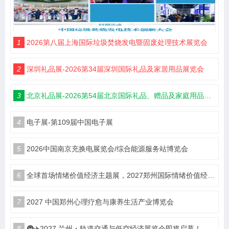
1
2026第八届上海国际垃圾焚烧发电暨固废处理技术展览会
2
深圳礼品展-2026第34届深圳国际礼品及家居用品展览会
3
北京礼品展-2026第54届北京国际礼品、赠品及家庭用品展览会
4
电子展-第109届中国电子展
5
2026中国南京充换电展览会/综合能源服务站博览会
6
全球首场情绪价值经济主题展，2027郑州国际情绪价值经济博览会
7
2027 中国郑州心理疗愈与康养生活产业博览会
8
🚇✈️2027 兰州・轨道交通与低空经济展览会即将启幕！