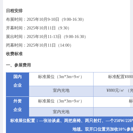
日程安排
布展时间：
2025年10月
9
-1
0
日（
9:00-16:30）
开幕时间：
2025年10月
11
日（
9:30）
展出时间：
2025年10月1
1
-1
3
日（
9:00-16:30）
闭幕时间：
2025年10月1
1
日（
14:00）
收费标准
一、
参展费用
国内
标准展位（
3m*3m=9㎡）
标准配置
¥88
企业
室内光地
¥880元/㎡
外资
标准展位（
3m*3m=9㎡）
标
企业
室内光地
标准展位配置：
—张
洽谈桌
、两把座椅、两只射灯、
—个250W/
地毯。双开口位置另加收10%参